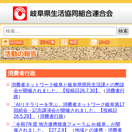
検
索:
消費者行政
消費者ネットワーク岐阜と岐阜県県民生活課との懇談
会が開催されました。【投稿日26.7.30】
（
消費者行
政
）
「AIリテラリーを学ぶ」消費者ネットワーク岐阜第17
回総会・記念講演会が開催されました。【投稿日
26.5.29】
（
消費者行政
）
「令和7年度 地方連携推進フォーラム in 岐阜」が開
催されました。【27.2.9】
（
地域との連携
・
消費者