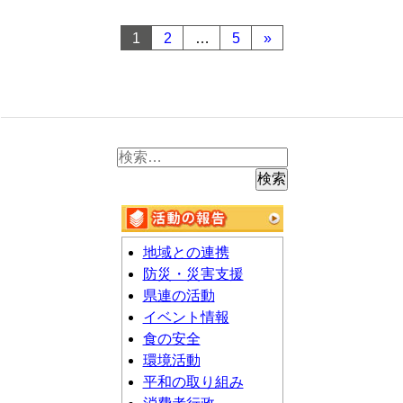
1
2
…
5
»
検
索:
地域との連携
防災・災害支援
県連の活動
イベント情報
食の安全
環境活動
平和の取り組み