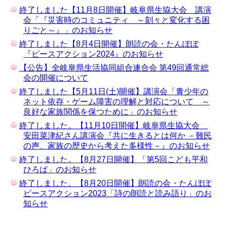
終了しました【11月8日開催】岐阜県生協大会 講演
会「『災害時のコミュニティ ～刻々と変化する困
りごと～』」のお知らせ
終了しました【8月4日開催】朗読の会・たんぽぽ
『ピースアクション2024』のお知らせ
【公告】全岐阜県生活協同組合連合会 第49回通常総
会の開催について
終了しました【5月11日(土)開催】講演会「青少年の
ネット依存・ゲーム障害の理解と対応について ～
良好な家族関係を保つために」のお知らせ
終了しました。【11月10日開催】岐阜県生協大会
安田菜津紀さん講演会『共に生きるとは何か －難民
の声、家族の歴史から考えた多様性－』のお知らせ
終了しました。【8月27日開催】「第5回こども平和
ひろば」のお知らせ
終了しました。【8月20日開催】朗読の会・たんぽぽ
ピースアクション2023「詩の朗読と読み語り」のお
知らせ