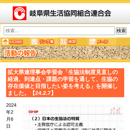
検
索:
拡大県連理事会学習会「生協法制度見直しの
経過、到達点・課題の学習を通して、生協の
存在価値と目指したい姿を考える」を開催し
ました。【24.2.7】
2024
年2
月6
日