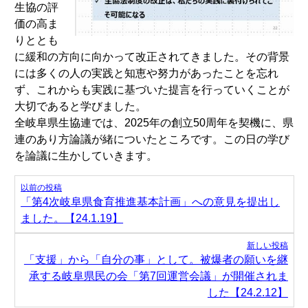
生協の評
価の高ま
りととも
に緩和の方向に向かって改正されてきました。その背景
には多くの人の実践と知恵や努力があったことを忘れ
ず、これからも実践に基づいた提言を行っていくことが
大切であると学びました。
全岐阜県生協連では、2025年の創立50周年を契機に、県
連のあり方論議が緒についたところです。この日の学び
を論議に生かしていきます。
投
以前の投稿
稿
「第4次岐阜県食育推進基本計画」への意見を提出し
ナ
ました。【24.1.19】
ビ
新しい投稿
ゲ
「支援」から「自分の事」として。被爆者の願いを継
ー
承する岐阜県民の会「第7回運営会議」が開催されま
シ
した【24.2.12】
ョ