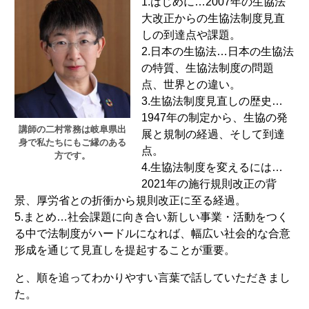
1.はじめに…2007年の生協法
大改正からの生協法制度見直
しの到達点や課題。
2.日本の生協法…日本の生協法
の特質、生協法制度の問題
点、世界との違い。
3.生協法制度見直しの歴史…
1947年の制定から、生協の発
講師の二村常務は岐阜県出
展と規制の経過、そして到達
身で私たちにもご縁のある
点。
方です。
4.生協法制度を変えるには…
2021年の施行規則改正の背
景、厚労省との折衝から規則改正に至る経過。
5.まとめ…社会課題に向き合い新しい事業・活動をつく
る中で法制度がハードルになれば、幅広い社会的な合意
形成を通じて見直しを提起することが重要。
と、順を追ってわかりやすい言葉で話していただきまし
た。