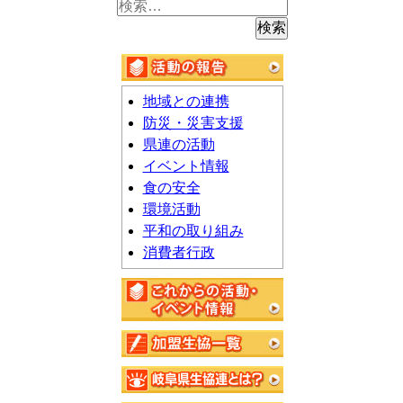
検
索:
地域との連携
防災・災害支援
県連の活動
イベント情報
食の安全
環境活動
平和の取り組み
消費者行政