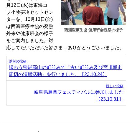
月12日(木)は東海コー
プ小牧要冷セットセン
ターを、10月13日(金)
は西濃医療生協の発熱
西濃医療生協 健康班会視察の様子
外来や健康班会の様子
をご案内しました。対
応してたいただいた皆さま、ありがとうございました。
投
以前の投稿
稿
賑わう飛騨高山の町並みで「古い町並み及び宮川朝市
ナ
周辺の清掃活動」を行いました。【23.10.24】
ビ
新しい投稿
ゲ
岐阜県農業フェスティバルに参加しました
ー
【23.10.31】
シ
ョ
ン