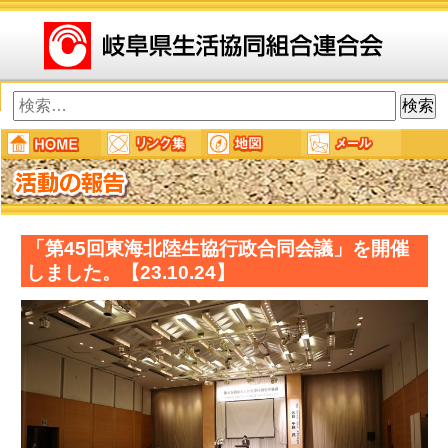
検
索:
「第45回東海北陸生協行政合同会議」を開催
しました。【23.10.24】