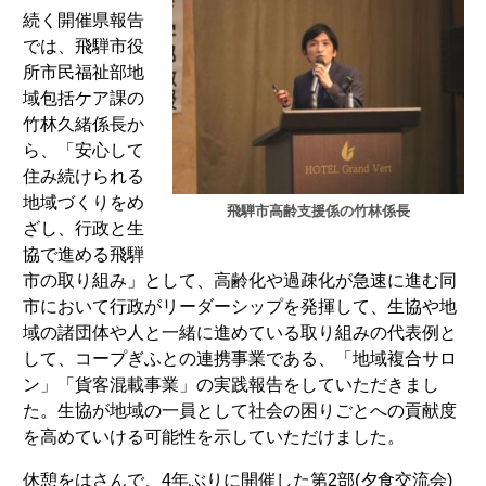
続く開催県報告
では、飛騨市役
所市民福祉部地
域包括ケア課の
竹林久緒係長か
ら、「安心して
住み続けられる
地域づくりをめ
飛騨市高齢支援係の竹林係長
ざし、行政と生
協で進める飛騨
市の取り組み」として、高齢化や過疎化が急速に進む同
市において行政がリーダーシップを発揮して、生協や地
域の諸団体や人と一緒に進めている取り組みの代表例と
して、コープぎふとの連携事業である、「地域複合サロ
ン」「貨客混載事業」の実践報告をしていただきまし
た。生協が地域の一員として社会の困りごとへの貢献度
を高めていける可能性を示していただけました。
休憩をはさんで、4年ぶりに開催した第2部(夕食交流会)