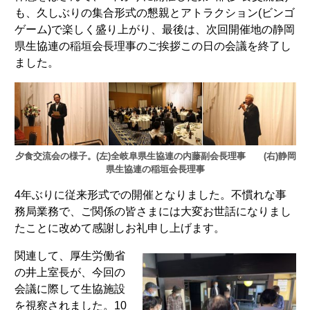
も、久しぶりの集合形式の懇親とアトラクション(ビンゴ
ゲーム)で楽しく盛り上がり、最後は、次回開催地の静岡
県生協連の稲垣会長理事のご挨拶この日の会議を終了し
ました。
夕食交流会の様子。(左)全岐阜県生協連の内藤副会長理事 (右)静岡
県生協連の稲垣会長理事
4年ぶりに従来形式での開催となりました。不慣れな事
務局業務で、ご関係の皆さまには大変お世話になりまし
たことに改めて感謝しお礼申し上げます。
関連して、厚生労働省
の井上室長が、今回の
会議に際して生協施設
を視察されました。10