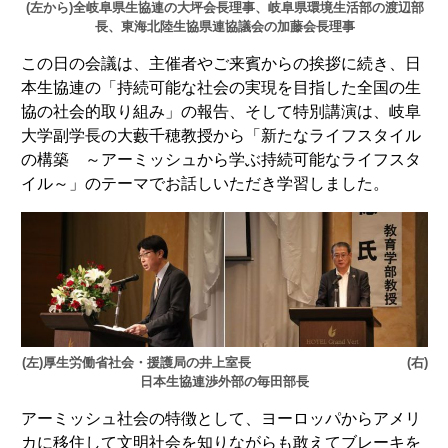
(左から)全岐阜県生協連の大坪会長理事、岐阜県環境生活部の渡辺部
長、東海北陸生協県連協議会の加藤会長理事
この日の会議は、主催者やご来賓からの挨拶に続き、日
本生協連の「持続可能な社会の実現を目指した全国の生
協の社会的取り組み」の報告、そして特別講演は、岐阜
大学副学長の大藪千穂教授から「新たなライフスタイル
の構築 ～アーミッシュから学ぶ持続可能なライフスタ
イル～」のテーマでお話しいただき学習しました。
(左)厚生労働省社会・援護局の井上室長 (右)
日本生協連渉外部の毎田部長
アーミッシュ社会の特徴として、ヨーロッパからアメリ
カに移住して文明社会を知りながらも敢えてブレーキを