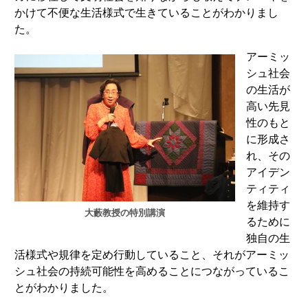
かけて不便な生活様式で生きていることがわかりまし
た。
アーミッ
シュ社会
の生活が
高い先見
性のもと
に形成さ
れ、その
アイデン
ティティ
を維持す
大藪教授の特別講演
るために
独自の生
活様式や規律を定め行動していること、それがアーミッ
シュ社会の持続可能性を高めることにつながっているこ
とがわかりました。