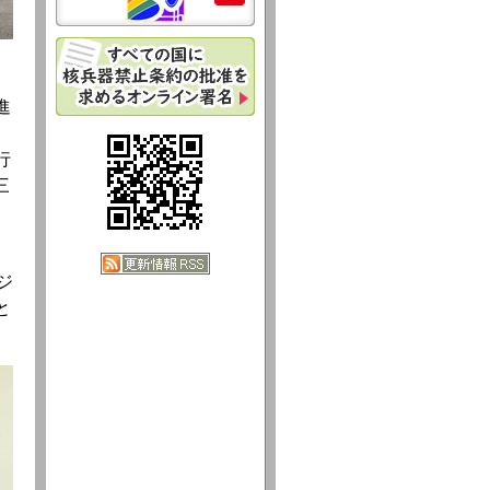
進
行
三
ジ
と