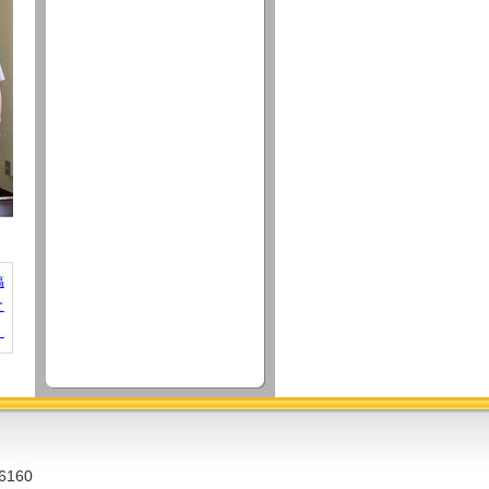
稿
た
】
6160