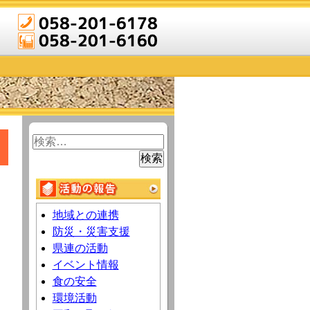
検
索:
地域との連携
防災・災害支援
県連の活動
イベント情報
食の安全
環境活動