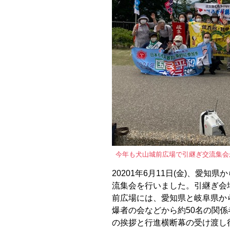
今年も犬山城前広場で引継ぎ交流集会
20201年6月11日(金)、愛
流集会を行いました。引継ぎ会
前広場には、愛知県と岐阜県か
爆者の会などから約50名の関
の挨拶と行進横断幕の受け渡し