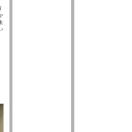
有
か
生
い