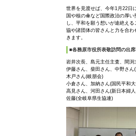
世界を見渡せば、今年1月22
国や核の傘など国際政治の厚い
し、平和を願う想いが途絶える
協や諸団体の皆さんと力を合わ
きます。
■各務原市役所表敬訪問の出席
岩井次長、島元主任主査、間渕主
伊藤さん、柴田さん、中野さん(
木戸さん(岐朋会)
小倉さん、加納さん(国民平和大
高見さん、河田さん(新日本婦人
佐藤(全岐阜県生協連)