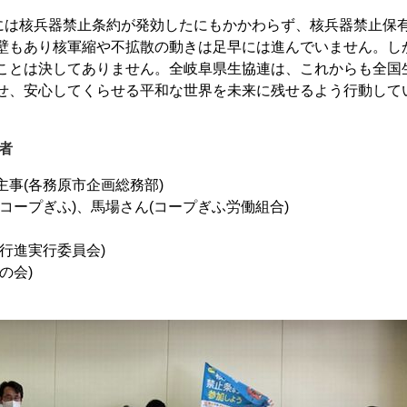
日には核兵器禁止条約が発効したにもかかわらず、核兵器禁止保
壁もあり核軍縮や不拡散の動きは足早には進んでいません。し
ことは決してありません。全岐阜県生協連は、これからも全国
せ、安心してくらせる平和な世界を未来に残せるよう行動して
者
事(各務原市企画総務部)
コープぎふ)、馬場さん(コープぎふ労働組合)
行進実行委員会)
の会)