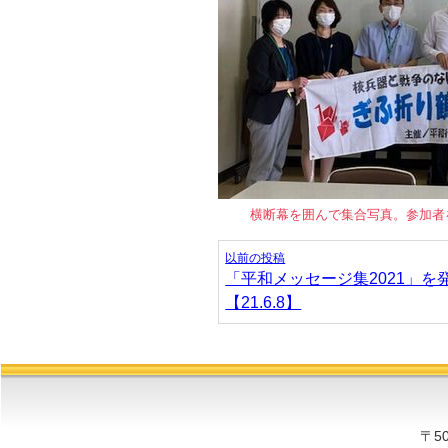
横断幕を囲んで集合写真。参加者
投
以前の投稿
稿
「平和メッセージ集2021」を
ナ
【21.6.8】
ビ
ゲ
ー
シ
ョ
〒5
ン