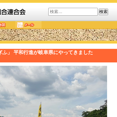
検
索:
ンぎふ」 平和行進が岐阜県にやってきました