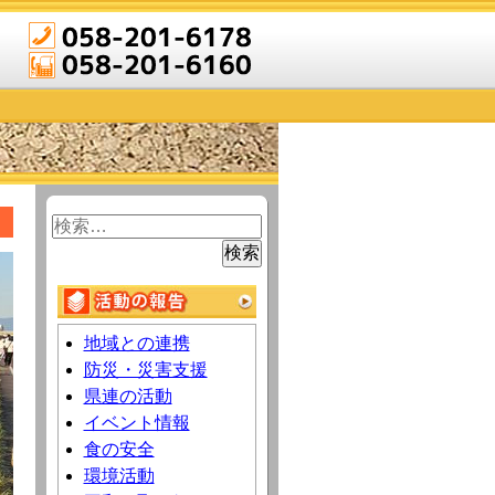
検
索:
地域との連携
防災・災害支援
県連の活動
イベント情報
食の安全
環境活動