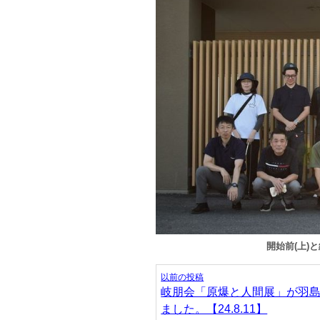
開始前(上)
投
以前の投稿
稿
岐朋会「原爆と人間展」が羽
ナ
ました。【24.8.11】