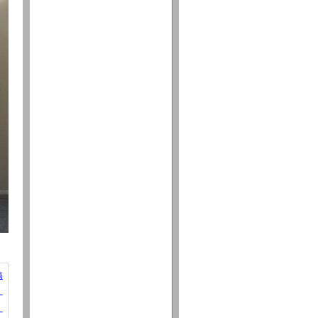
稿
。
】