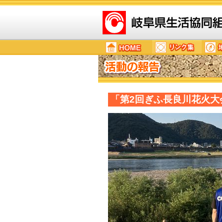
「第2回ぎふ長良川花火大会