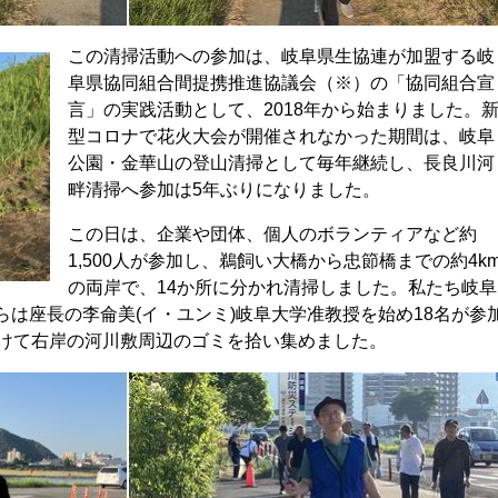
この清掃活動への参加は、岐阜県生協連が加盟する岐
阜県協同組合間提携推進協議会（※）の「協同組合宣
言」の実践活動として、2018年から始まりました。
型コロナで花火大会が開催されなかった期間は、岐阜
公園・金華山の登山清掃として毎年継続し、長良川河
畔清掃へ参加は5年ぶりになりました。
この日は、企業や団体、個人のボランティアなど約
1,500人が参加し、鵜飼い大橋から忠節橋までの約4k
の両岸で、14か所に分かれ清掃しました。私たち岐阜
は座長の李侖美(イ・ユンミ)岐阜大学准教授を始め18名が参
かけて右岸の河川敷周辺のゴミを拾い集めました。