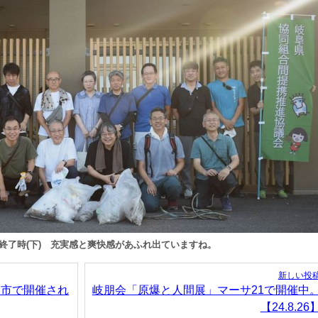
と終了時(下) 充実感と爽快感があふれ出ていますね。
新しい投
島市で開催され
岐朋会「原爆と人間展」マーサ21で開催中
【24.8.26